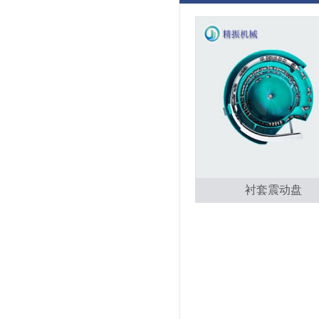
衬套震动盘