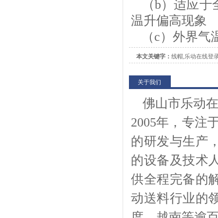
（b）适应于
温升偏高现象
（c）外界气
本文关键字：
线帽,乐动在线登录
关于我们
佛山市乐动在
2005年，专
的研发与生产，
的设备及技术
供全程完备的
动送料行业的
度、越南等逾百