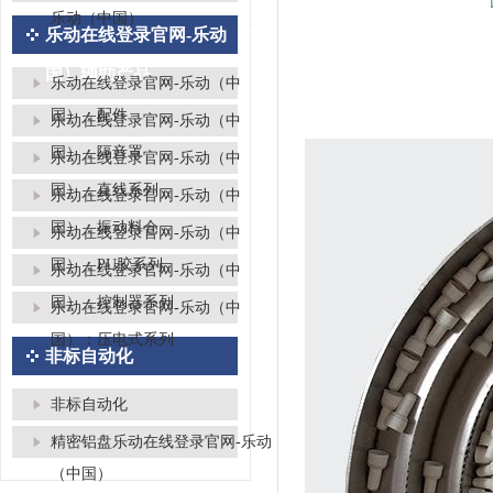
乐动（中国）
乐动在线登录官网-乐动（中
国）辅助产品
乐动在线登录官网-乐动（中
国）：配件
乐动在线登录官网-乐动（中
国）：隔音罩
乐动在线登录官网-乐动（中
国）：直线系列
乐动在线登录官网-乐动（中
国）：振动料仓
乐动在线登录官网-乐动（中
国）：PU胶系列
乐动在线登录官网-乐动（中
国）：控制器系列
乐动在线登录官网-乐动（中
国）：压电式系列
非标自动化
非标自动化
精密铝盘乐动在线登录官网-乐动
（中国）