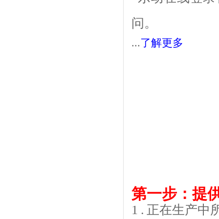
问。
...
了解更多
第一步：提
1 . 正在生