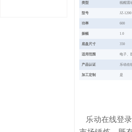
类型
线帽震
型号
JZ-1200
功率
600
振幅
1.0
底盘尺寸
350
适用范围
电子、
产品认证
乐动在
加工定制
是
乐动在线登录