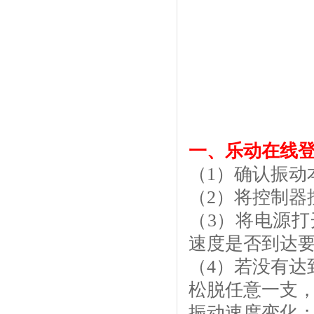
一、乐动在线登
（1）确认振动
（2）将控制器按
（3）将电源打
速度是否到达
（4）若没有达
松脱任意一支
振动速度变化