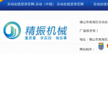
乐动在线登录官网-乐动（中国） 乐动在线登录官网
乐动在线
非标自动化
乐动在线登录官网-乐动（中国）视频
乐动
佛山市南海区乐动在
走进乐动在线登录官网-乐动（中国）
联系乐动在线登录官网-
厂 版权所有丨
地址：佛山市南海区
网站制作：