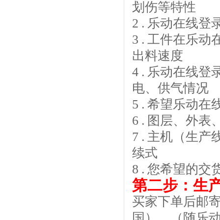
划伤等特性
2 . 乐动在
3 . 工件在
出料速度
4 . 乐动在
电、供气情况
5 . 希望乐
6 . 图层、
7 . 主机（
续式
8 . 您希望的
第二步：生
买家下单后邮寄
国）。（随乐动