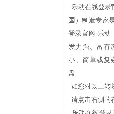
乐动在线登录官
国）制造专家
登录官网-乐动
发力强、富有
小、简单或复
盘。
如您对以上
转
请点击右侧的在线客
乐动在线登录官