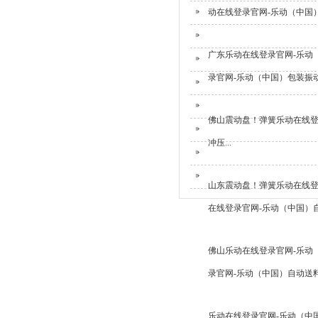
动在线登录官网-乐动（中国） 
广东乐动在线登录官网-乐动
录官网-乐动（中国）包装振动.
佛山震动盘！弹簧乐动在线登
冲压...
山东震动盘！弹簧乐动在线登
在线登录官网-乐动（中国）自.
佛山乐动在线登录官网-乐动
录官网-乐动（中国）自动送料盘
乐动在线登录官网-乐动（中