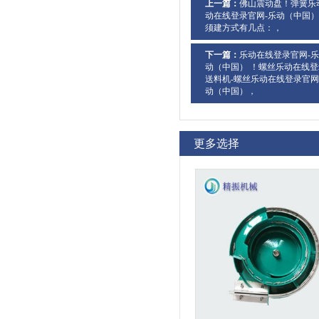
上一篇：
佛山震动盘！弹簧乐
动在线登录官网-乐动（中国
须建方式有几点：，
下一篇：
乐动在线登录官网-
动（中国） ！螺丝乐动在线登
送料机-螺丝乐动在线登录官网
动（中国），
更多选择