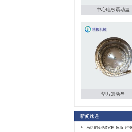
中心电极震动盘
垫片震动盘
新闻速递
乐动在线登录官网-乐动（中