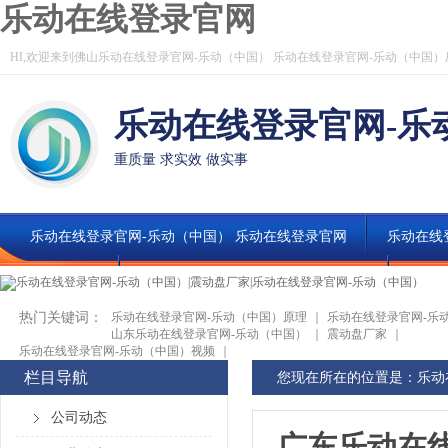
乐动在线登录官网
HI,欢迎来到佛山乐动在线登录官网-乐动（中国） 乐动在线登录官网-乐动（中国）厂
乐动在线登录官网-乐
重质量 求实效 做实事
乐动在线登录官网-乐动（中国） 乐动在线登录官网
乐动在线
非标自动化
乐动在线登录官网-乐动（中国）视频
乐动
走进乐动在线登录官网-乐动（中国）
联系乐动在线登录官网-
热门关键词：
乐动在线登录官网-乐动（中国）原理
｜
乐动在线登录官网-乐
山东乐动在线登录官网-乐动（中国）
｜
震动盘厂家
｜
乐动在线登录官网-乐动（中国）视频
｜
栏目导航
您现在所在的位置是：
乐动
公司动态
广东乐动在