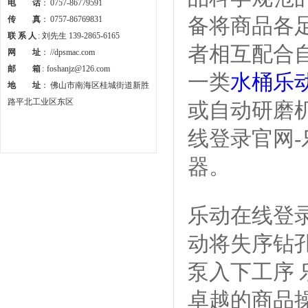
电 话
： 0757-86779591
备将商品各
传 真
： 0757-86769831
联 系 人
: 刘先生 139-2865-6165
者相互配合
网 址
： //dpsmac.com
邮 箱
: foshanjz@126.com
一类
水桶乐
地 址
： 佛山市南海区桂城街道新胜
路平北工业区东区
或自动研磨
线登录官网-乐
器。
乐动在线登
动将失序钻
泵入下工序 
卓越的商品