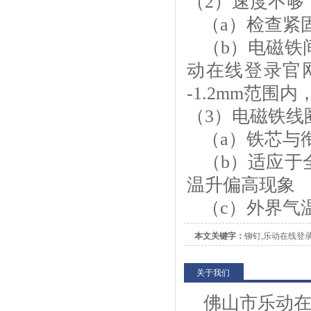
（2）速度不够
（a）检查紧
（b）电磁铁间
动在线登录官网
-1.2mm范围
（3）电磁铁线
（a）铁芯与
（b）适应于
温升偏高现象
（c）外界气
本文关键字：
铆钉,乐动在线登录
关于我们
佛山市乐动在