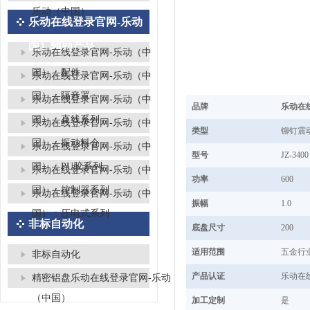
乐动（中国）
乐动在线登录官网-乐动（中
国）辅助产品
乐动在线登录官网-乐动（中
国）：配件
乐动在线登录官网-乐动（中
国）：隔音罩
乐动在线登录官网-乐动（中
品牌
乐动在
国）：直线系列
乐动在线登录官网-乐动（中
类型
铆钉震
国）：振动料仓
乐动在线登录官网-乐动（中
型号
JZ-3400
国）：PU胶系列
乐动在线登录官网-乐动（中
功率
600
国）：控制器系列
乐动在线登录官网-乐动（中
振幅
1.0
国）：压电式系列
非标自动化
底盘尺寸
200
适用范围
五金行
非标自动化
产品认证
乐动在
精密铝盘乐动在线登录官网-乐动
（中国）
加工定制
是