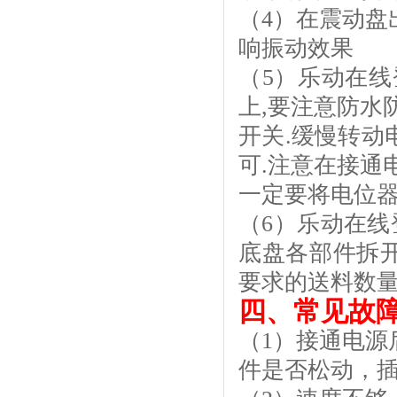
（4）在震动盘
响振动效果
（5）乐动在线
上,要注意防水防
开关.缓慢转动
可.注意在接通
一定要将电位器
（6）乐动在线
底盘各部件拆开
要求的送料数
四、常见故
（1）接通电源
件是否松动，