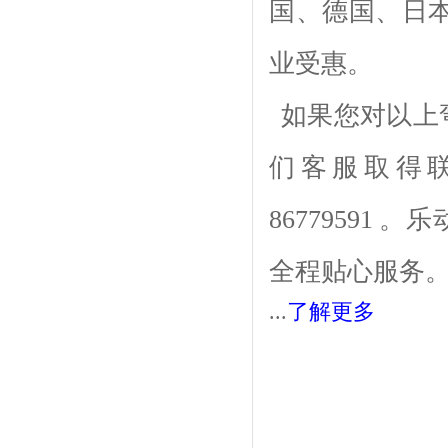
国、德国、日本
业受惠。
如果您对以上弯
们客服取得联
86779591
全程贴心服务
...
了解更多