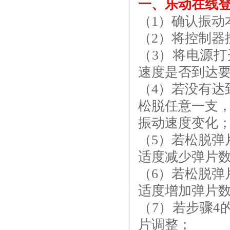
一、乐动在线登
（1）确认振动
（2）将控制器按
（3）将电源打
速度是否到达
（4）若没有达
松脱任意一支
振动速度变化
（5）若松脱弹
适度减少弹片数
（6）若松脱弹
适度增加弹片数
（7）若步骤4
片调整；