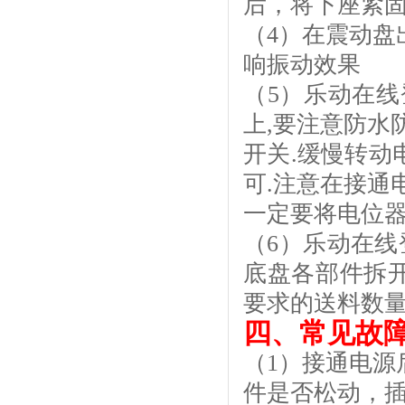
后，将下座紧
（4）在震动盘
响振动效果
（5）乐动在线
上,要注意防水防
开关.缓慢转动
可.注意在接通
一定要将电位器
（6）乐动在线
底盘各部件拆开
要求的送料数
四、常见故
（1）接通电源
件是否松动，