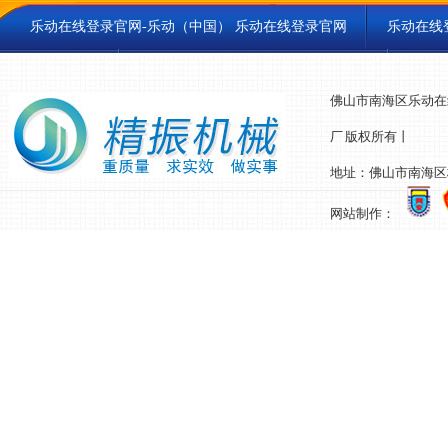
乐动在线登录官网-乐动（中国） 乐动在线登录官网
乐动在线
非标自动化
乐动在线登录官网-乐动（中国）视频
乐动
佛山市南海区乐动在
走进乐动在线登录官网-乐动（中国）
联系乐动在线登录官网-
厂 版权所有丨
地址：佛山市南海区
网站制作：