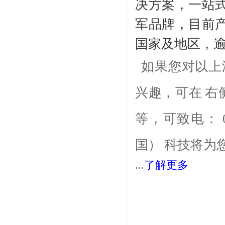
决方案，一站
军品牌，目前
国家及地区，逾
如果您对以上
兴趣，可在 右
等，可致电： 0
国） 科技将为
...
了解更多