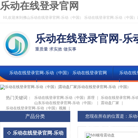
乐动在线登录官网
HI,欢迎来到佛山乐动在线登录官网-乐动（中国） 乐动在线登录官网-乐动（中国）厂
乐动在线登录官网-乐
重质量 求实效 做实事
乐动在线登录官网-乐动（中国） 乐动在线登录官网
乐动在线
非标自动化
乐动在线登录官网-乐动（中国）视频
乐动
走进乐动在线登录官网-乐动（中国）
联系乐动在线登录官网-
热门关键词：
乐动在线登录官网-乐动（中国）原理
｜
乐动在线登录官网-乐
山东乐动在线登录官网-乐动（中国）
｜
震动盘厂家
｜
乐动在线登录官网-乐动（中国）视频
｜
产品分类
您现在所在的位置是：
乐动
登录官网-乐动（中国）
> 
乐动在线登录官网-乐动（中