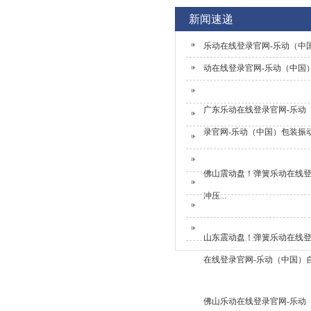
新闻速递
乐动在线登录官网-乐动（中
动在线登录官网-乐动（中国） 
广东乐动在线登录官网-乐动
录官网-乐动（中国）包装振动.
佛山震动盘！弹簧乐动在线登
冲压...
山东震动盘！弹簧乐动在线登
在线登录官网-乐动（中国）自.
佛山乐动在线登录官网-乐动