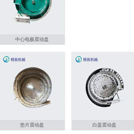
中心电极震动盘
垫片震动盘
白盖震动盘