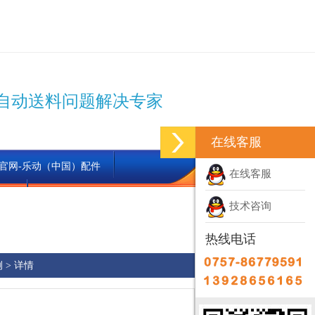
地图
|
联系乐动在线登录官网-乐动（中国） 机械
自动送料问题解决专家
在线客服
官网-乐动（中国）配件
在线客服
全国服务热线
见证
0757-86779591
技术咨询
热线电话
例
> 详情