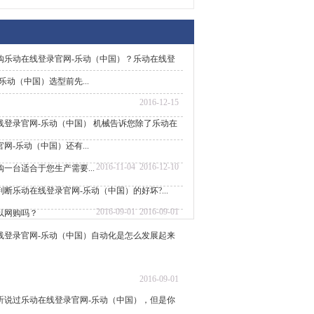
题
购乐动在线登录官网-乐动（中国）？乐动在线登
乐动（中国）选型前先...
2016-12-15
线登录官网-乐动（中国） 机械告诉您除了乐动在
网-乐动（中国）还有...
2016-11-04
2016-12-10
一台适合于您生产需要...
断乐动在线登录官网-乐动（中国）的好坏?...
2016-09-01
2016-09-01
以网购吗？
线登录官网-乐动（中国）自动化是怎么发展起来
2016-09-01
听说过乐动在线登录官网-乐动（中国），但是你