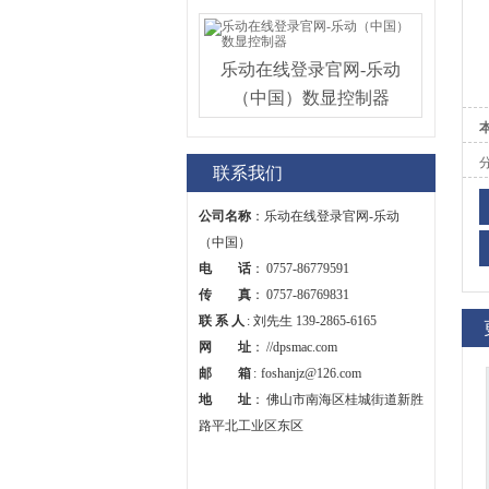
乐动在线登录官网-乐动
（中国）数显控制器
联系我们
公司名称
：乐动在线登录官网-乐动
（中国）
电 话
： 0757-86779591
传 真
： 0757-86769831
联 系 人
: 刘先生 139-2865-6165
网 址
： //dpsmac.com
邮 箱
: foshanjz@126.com
地 址
： 佛山市南海区桂城街道新胜
路平北工业区东区