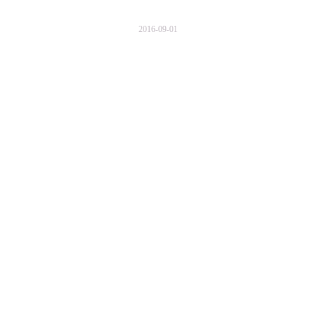
2016-09-01