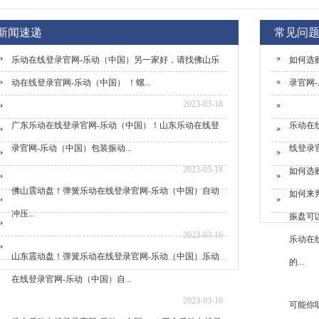
新闻速递
常见问
乐动在线登录官网-乐动（中国）另一家好，请找佛山乐
如何选
动在线登录官网-乐动（中国） ！螺...
录官网-
2023-03-18
广东乐动在线登录官网-乐动（中国）！山东乐动在线登
乐动在
录官网-乐动（中国）包装振动...
线登录官
2023-03-18
如何选购
佛山震动盘！弹簧乐动在线登录官网-乐动（中国）自动
如何来判
冲压...
振盘可
2023-03-16
乐动在
山东震动盘！弹簧乐动在线登录官网-乐动（中国）乐动
的...
在线登录官网-乐动（中国）自...
2023-03-16
可能你