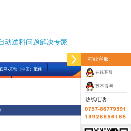
地图
|
联系乐动在线登录官网-乐动（中国） 机械
自动送料问题解决专家
在线客服
官网-乐动（中国）配件
在线客服
全国服务热线
见证
0757-86779591
技术咨询
热线电话
情