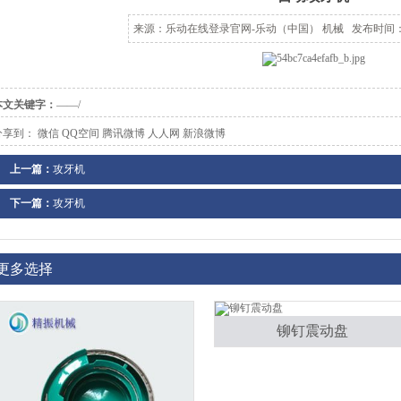
来源：乐动在线登录官网-乐动（中国） 机械 发布时间：201
数:
本文关键字：
——
/
分享到：
微信
QQ空间
腾讯微博
人人网
新浪微博
上一篇：
攻牙机
下一篇：
攻牙机
更多选择
铆钉震动盘