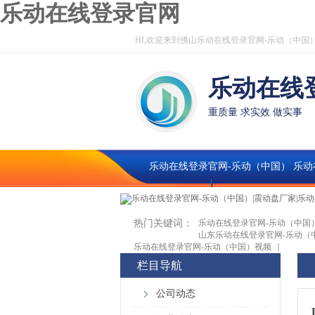
乐动在线登录官网
HI,欢迎来到佛山乐动在线登录官网-乐动（中国）
乐动在线
重质量 求实效 做实事
乐动在线登录官网-乐动（中国） 乐
非标自动化
乐动在线登录官网-
走进乐动在线登录官网-乐动（中国）
热门关键词：
乐动在线登录官网-乐动（中国
山东乐动在线登录官网-乐动（
乐动在线登录官网-乐动（中国）视频
｜
栏目导航
公司动态