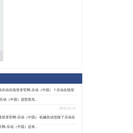
题
购乐动在线登录官网-乐动（中国）？乐动在线登
乐动（中国）选型前先...
2016-12-15
线登录官网-乐动（中国） 机械告诉您除了乐动在
网-乐动（中国）还有...