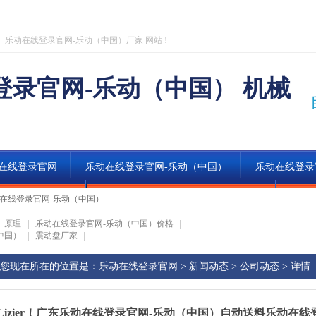
 乐动在线登录官网-乐动（中国）厂家 网站 !
收藏乐动在线登录官网-乐动（中国） 机械
|
网站
登录官网-乐动（中国） 机械
动在线登录官网
乐动在线登录官网-乐动（中国）
乐动在线登录
乐动（中国）视频
乐动在线登录官网-乐动（中国）资料
客户
联系乐动在线登录官网-乐动（中国）
）原理
｜
乐动在线登录官网-乐动（中国）价格
｜
中国）
｜
震动盘厂家
｜
您现在所在的位置是：
乐动在线登录官网
>
新闻动态
>
公司动态
> 详情
Lizier！广东乐动在线登录官网-乐动（中国）自动送料乐动在