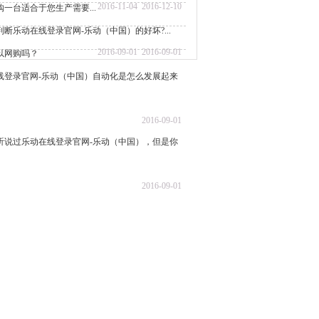
2016-11-04
2016-12-10
一台适合于您生产需要...
断乐动在线登录官网-乐动（中国）的好坏?...
2016-09-01
2016-09-01
以网购吗？
线登录官网-乐动（中国）自动化是怎么发展起来
2016-09-01
听说过乐动在线登录官网-乐动（中国），但是你
2016-09-01