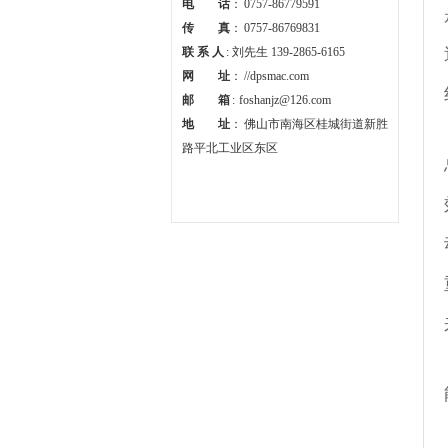
电 话
： 0757-86779591
传 真
： 0757-86769831
联 系 人
: 刘先生 139-2865-6165
网 址
： //dpsmac.com
邮 箱
: foshanjz@126.com
地 址
： 佛山市南海区桂城街道新胜
路平北工业区东区