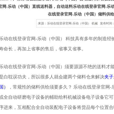
官网-乐动（中国）直线送料器，自动送料乐动在线登录官网-乐
在线登录官网-乐动（中国）储料供
来源：乐动在线登录官网-乐动（中国） 机械 发布时间：202
数:
乐动在线登录官网-乐动（中国） 科技具有多年的制造经
寿命长，再加上省事的售后，省事又省事。
乐动在线登录官网-乐动（中国）须要源源不绝的送料才
是白耽误功夫，所以很多人就会建两个储料仓来解决
夹子
国）
，常规性的储料供给须要多久？ 乐动在线登录官网-
或全自动研磨电子设备的輔助给料机械设备电子设备它可
序进来，互相配合全自动装配电子设备将货品每个位置合