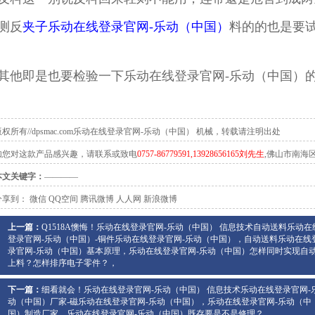
测反
夹子乐动在线登录官网-乐动（中国）
料的的也是要试的
其他即是也要检验一下乐动在线登录官网-乐动（中国）
版权所有//dpsmac.com乐动在线登录官网-乐动（中国） 机械，转载请注明出处
如您对这款产品感兴趣，请联系或致电
0757-86779591,13928656165刘先生
,
佛山市南海
本文关键字：
——
——
分享到：
微信
QQ空间
腾讯微博
人人网
新浪微博
上一篇：
Q1518A懊悔！乐动在线登录官网-乐动（中国） 信息技术自动送料乐动在
登录官网-乐动（中国）-铜件乐动在线登录官网-乐动（中国），自动送料乐动在线
录官网-乐动（中国）基本原理，乐动在线登录官网-乐动（中国）怎样同时实现自
上料？怎样排序电子零件？，
下一篇：
细看就会！乐动在线登录官网-乐动（中国） 信息技术乐动在线登录官网-
动（中国）厂家-磁乐动在线登录官网-乐动（中国），乐动在线登录官网-乐动（中
国）制造厂家，乐动在线登录官网-乐动（中国）既存要是不是修理？，