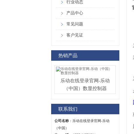
行业动态
产品中心
常见问题
客户见证
热销产品
乐动在线登录官网-乐动
（中国）数显控制器
联系我们
公司名称
：乐动在线登录官网-乐动
（中国）