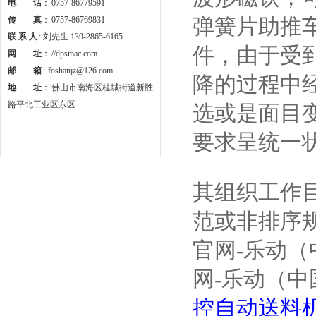
电 话
： 0757-86779591
弹簧片助推车
传 真
： 0757-86769831
联 系 人
: 刘先生 139-2865-6165
件，由于受
网 址
： //dpsmac.com
邮 箱
: foshanjz@126.com
降的过程中
地 址
： 佛山市南海区桂城街道新胜
路平北工业区东区
选或是面目
要求呈统一
其组织工作
范或非排序
官网-乐动（
网-乐动（中国
控自动送料