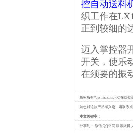
控自动送料
织工作在L
正到较细的
迈入掌控器
开关，使乐
在须要的振
版权所有//dpsmac.com乐动
如您对这款产品感兴趣，请联系或
本文关键字：
——
——
分享到：
微信
QQ空间
腾讯微博