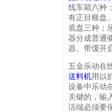
线车箱六种
有正目榧盘、侧
底盘三种；
器分成普通
器、带缓开
五金乐动在
送料机
用以
设备中乐动
关键的，输
活端必须要保