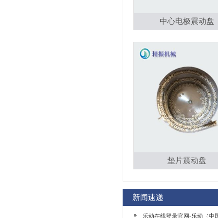
中心电极震动盘
垫片震动盘
新闻速递
乐动在线登录官网-乐动（中