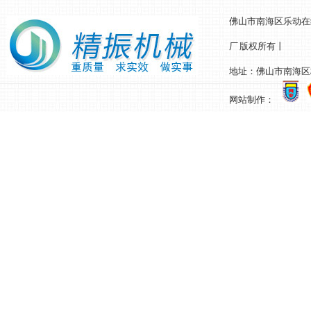
非标自动化
乐动在线登录官网-乐动（中国）视频
乐动
佛山市南海区乐动在
走进乐动在线登录官网-乐动（中国）
联系乐动在线登录官网-
厂 版权所有丨
地址：佛山市南海区
网站制作：