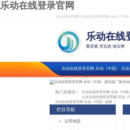
乐动在线登录官网
HI,欢迎来到佛山乐动在线登录官网-乐动（中国）
乐动在线
重质量 求实效 做实事
乐动在线登录官网-乐动（中国） 乐
非标自动化
乐动在线登录官网-
走进乐动在线登录官网-乐动（中国）
热门关键词：
乐动在线登录官网-乐动（中国
山东乐动在线登录官网-乐动（
乐动在线登录官网-乐动（中国）视频
｜
栏目导航
公司动态