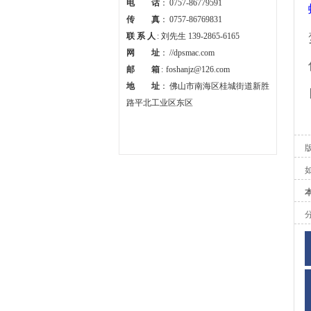
电 话
： 0757-86779591
传 真
： 0757-86769831
联 系 人
: 刘先生 139-2865-6165
网 址
： //dpsmac.com
邮 箱
: foshanjz@126.com
地 址
： 佛山市南海区桂城街道新胜
路平北工业区东区