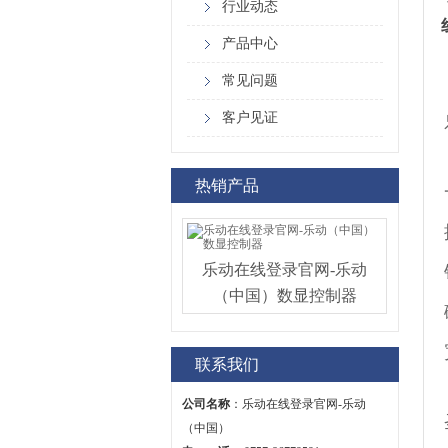
行业动态
产品中心
常见问题
客户见证
热销产品
乐动在线登录官网-乐动
（中国）数显控制器
联系我们
公司名称
：乐动在线登录官网-乐动
（中国）