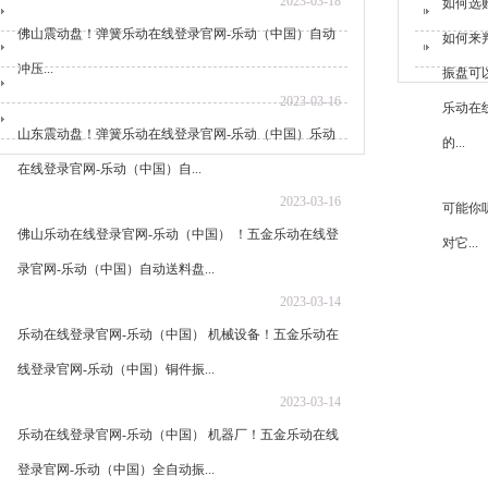
2023-03-18
如何选购
佛山震动盘！弹簧乐动在线登录官网-乐动（中国）自动
如何来判
冲压...
振盘可
2023-03-16
乐动在
山东震动盘！弹簧乐动在线登录官网-乐动（中国）乐动
的...
在线登录官网-乐动（中国）自...
2023-03-16
可能你
佛山乐动在线登录官网-乐动（中国） ！五金乐动在线登
对它...
录官网-乐动（中国）自动送料盘...
2023-03-14
乐动在线登录官网-乐动（中国） 机械设备！五金乐动在
线登录官网-乐动（中国）铜件振...
2023-03-14
乐动在线登录官网-乐动（中国） 机器厂！五金乐动在线
登录官网-乐动（中国）全自动振...