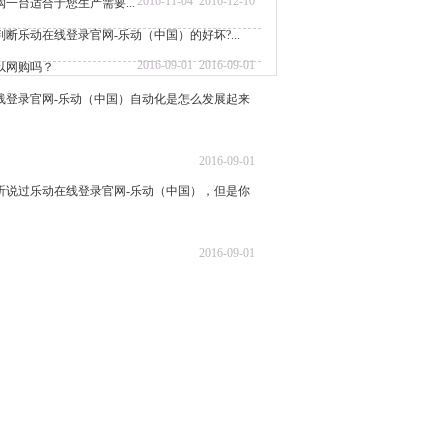
2016-11-04
2016-12-10
一台适合于您生产需要...
断乐动在线登录官网-乐动（中国）的好坏?...
2016-09-01
2016-09-01
以网购吗？
线登录官网-乐动（中国）自动化是怎么发展起来
2016-09-01
听说过乐动在线登录官网-乐动（中国），但是你
2016-09-01