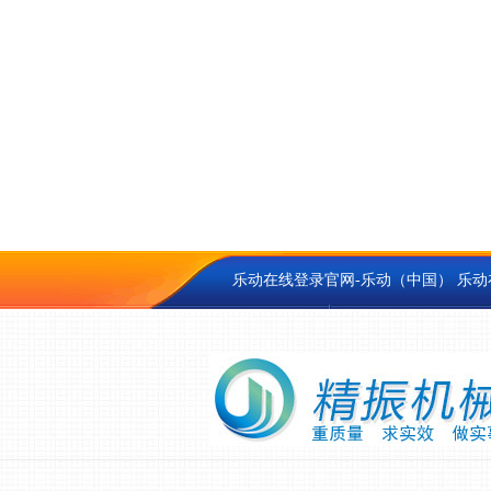
乐动在线登录官网-乐动（中国） 乐
非标自动化
乐动在线登录官网-
走进乐动在线登录官网-乐动（中国）