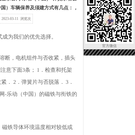
中国）车辆保养及须建方式有几点：，
3-03-11 浏览次
式成为我们的优先选择。
官方微信
溶断，电机组件与否收紧，插头
注意下面3条； 1．检查和托架
紧． 2．弹簧片与否脱落． 3．
网-乐动（中国）的磁铁与衔铁的
二．磁铁导体环境温度相对较低或