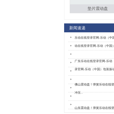
垫片震动盘
新闻速递
乐动在线登录官网-乐动（中
动在线登录官网-乐动（中国） 
广东乐动在线登录官网-乐动
录官网-乐动（中国）包装振动.
佛山震动盘！弹簧乐动在线登
冲压...
山东震动盘！弹簧乐动在线登