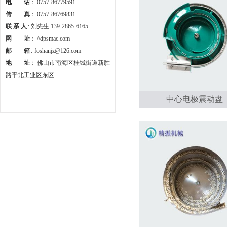
电 话
： 0757-86779591
传 真
： 0757-86769831
联 系 人
: 刘先生 139-2865-6165
网 址
： //dpsmac.com
邮 箱
: foshanjz@126.com
地 址
： 佛山市南海区桂城街道新胜
路平北工业区东区
中心电极震动盘