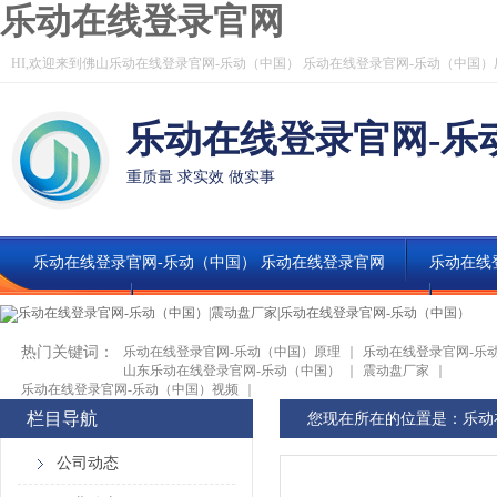
乐动在线登录官网
HI,欢迎来到佛山乐动在线登录官网-乐动（中国） 乐动在线登录官网-乐动（中国）厂
乐动在线登录官网-乐
重质量 求实效 做实事
乐动在线登录官网-乐动（中国） 乐动在线登录官网
乐动在线
非标自动化
乐动在线登录官网-乐动（中国）视频
乐动
走进乐动在线登录官网-乐动（中国）
联系乐动在线登录官网-
热门关键词：
乐动在线登录官网-乐动（中国）原理
｜
乐动在线登录官网-乐
山东乐动在线登录官网-乐动（中国）
｜
震动盘厂家
｜
乐动在线登录官网-乐动（中国）视频
｜
栏目导航
您现在所在的位置是：
乐动
公司动态