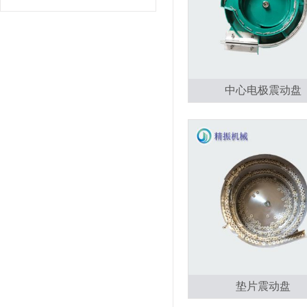
中心电极震动盘
垫片震动盘