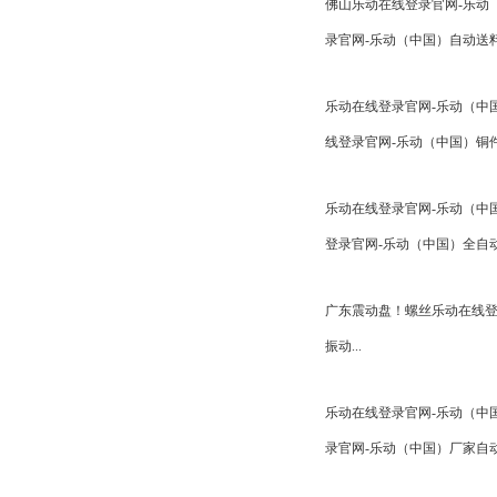
佛山乐动在线登录官网-乐动
录官网-乐动（中国）自动送料盘
乐动在线登录官网-乐动（中
线登录官网-乐动（中国）铜件振
乐动在线登录官网-乐动（中
登录官网-乐动（中国）全自动振
广东震动盘！螺丝乐动在线登
振动...
乐动在线登录官网-乐动（中
录官网-乐动（中国）厂家自动振