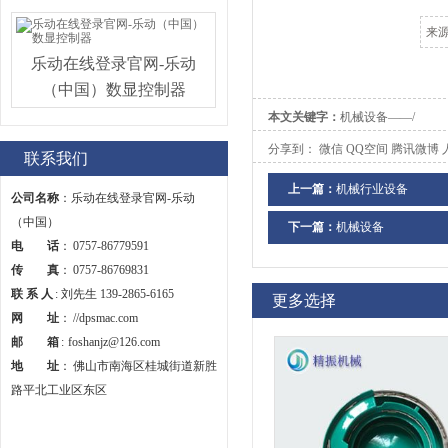
来源
乐动在线登录官网-乐动
（中国）数显控制器
本文关键字：
机械设备——
/
分享到：
微信
QQ空间
腾讯微博
联系我们
上一篇：
机械行业设备
公司名称
：乐动在线登录官网-乐动
（中国）
下一篇：
机械设备
电 话
： 0757-86779591
传 真
： 0757-86769831
联 系 人
: 刘先生 139-2865-6165
更多选择
网 址
： //dpsmac.com
邮 箱
: foshanjz@126.com
地 址
： 佛山市南海区桂城街道新胜
路平北工业区东区