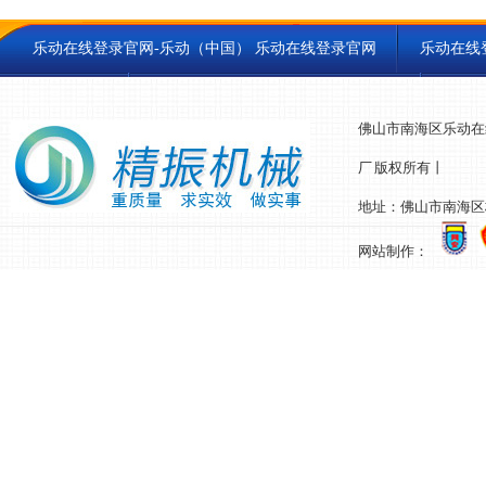
乐动在线登录官网-乐动（中国） 乐动在线登录官网
乐动在线
非标自动化
乐动在线登录官网-乐动（中国）视频
乐动
佛山市南海区乐动在
走进乐动在线登录官网-乐动（中国）
联系乐动在线登录官网-
厂 版权所有丨
地址：佛山市南海区
网站制作：