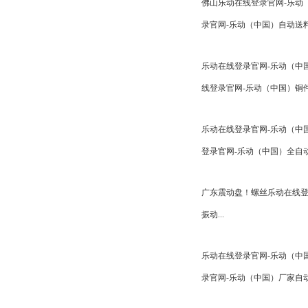
佛山乐动在线登录官网-乐动
录官网-乐动（中国）自动送料盘
乐动在线登录官网-乐动（中
线登录官网-乐动（中国）铜件振
乐动在线登录官网-乐动（中
登录官网-乐动（中国）全自动振
广东震动盘！螺丝乐动在线登
振动...
乐动在线登录官网-乐动（中
录官网-乐动（中国）厂家自动振