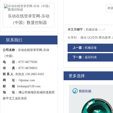
来源
乐动在线登录官网-乐动
（中国）数显控制器
本文关键字：
机械设备——
/
分享到：
微信
QQ空间
腾讯微博
联系我们
上一篇：
机械设备
公司名称
：乐动在线登录官网-乐动
（中国）
下一篇：
返回列表
电 话
： 0757-86779591
传 真
： 0757-86769831
联 系 人
: 刘先生 139-2865-6165
更多选择
网 址
： //dpsmac.com
邮 箱
: foshanjz@126.com
地 址
： 佛山市南海区桂城街道新胜
路平北工业区东区