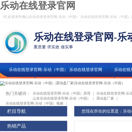
乐动在线登录官网
HI,欢迎来到佛山乐动在线登录官网-乐动（中国） 乐动在线登录官网-乐动（中国）厂
乐动在线登录官网-乐
重质量 求实效 做实事
乐动在线登录官网-乐动（中国） 乐动在线登录官网
乐动在线
非标自动化
乐动在线登录官网-乐动（中国）视频
乐动
走进乐动在线登录官网-乐动（中国）
联系乐动在线登录官网-
热门关键词：
乐动在线登录官网-乐动（中国）原理
｜
乐动在线登录官网-乐
山东乐动在线登录官网-乐动（中国）
｜
震动盘厂家
｜
乐动在线登录官网-乐动（中国）视频
｜
栏目导航
您现在所在的位置是：
乐动
热销产品